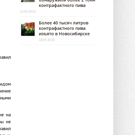
контрафактного пива
11.06.2026
Более 40 тысяч литров
контрафактного пива
изъято в Новосибирске
18.05.2026
равил
видом
чение
нными
ие на
фы не
равил