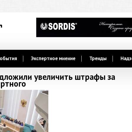
обытия
Экспертное мнение
Тренды
Надз
едложили увеличить штрафы за
иртного