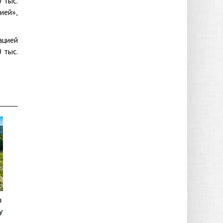
 тыс.
ией»,
ацией
 тыс.
в
у