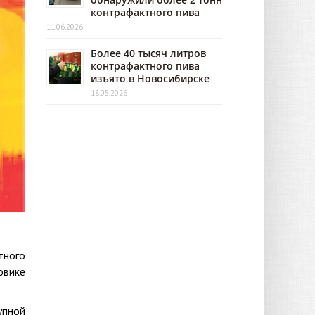
контрафактного пива
11.06.2026
Более 40 тысяч литров
контрафактного пива
изъято в Новосибирске
18.05.2026
тного
овике
упной