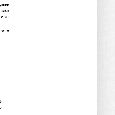
укции
тылок
 этот
рос о
В
ю