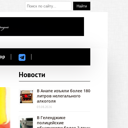
ор
Новости
В Анапе изъяли более 180
литров нелегального
алкоголя
03.08.2026
В Геленджике
полицейские
обнаружили более 2 тонн