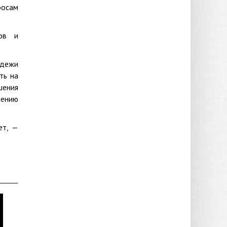
росам
ков и
одежи
ть на
шения
нению
ет, —