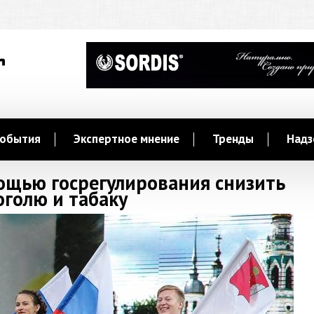
обытия
Экспертное мнение
Тренды
Надз
ощью госрегулирования снизить
оголю и табаку