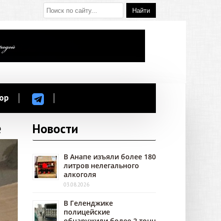
ор
е
Новости
В Анапе изъяли более 180
литров нелегального
алкоголя
03.08.2026
В Геленджике
полицейские
обнаружили более 2 тонн