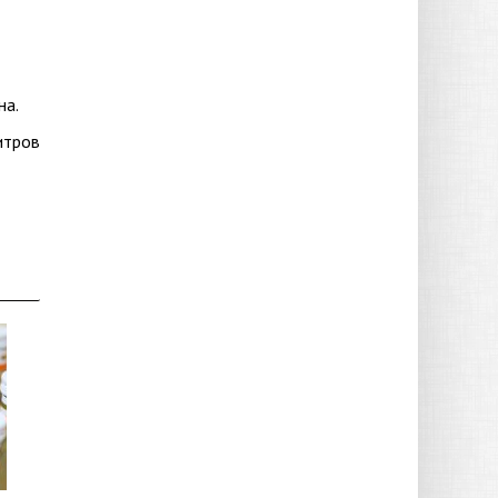
на.
итров