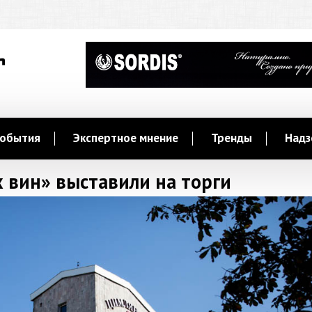
обытия
Экспертное мнение
Тренды
Надз
 вин» выставили на торги