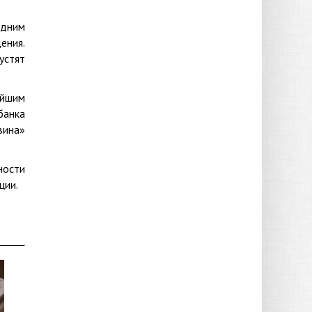
одним
ения.
устят
ейшим
банка
вина»
ности
ции.