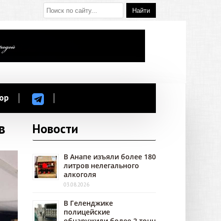
ор
в
Новости
В Анапе изъяли более 180
литров нелегального
алкоголя
03.08.2026
В Геленджике
полицейские
обнаружили более 2 тонн