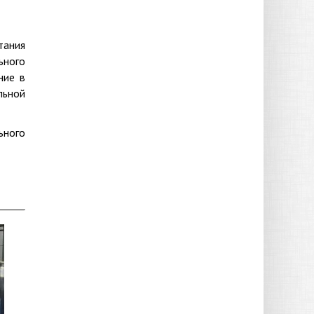
тания
ьного
ние в
льной
ьного