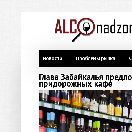
Новости
Проблемы рынка
С
Глава Забайкалья предл
придорожных кафе