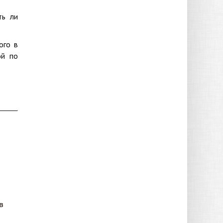
ть ли
ого в
ой по
в