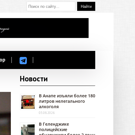
ор
Новости
В Анапе изъяли более 180
литров нелегального
алкоголя
03.08.2026
В Геленджике
полицейские
обнаружили более 2 тонн