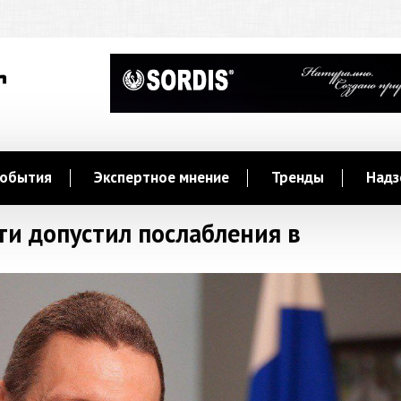
обытия
Экспертное мнение
Тренды
Надз
ти допустил послабления в