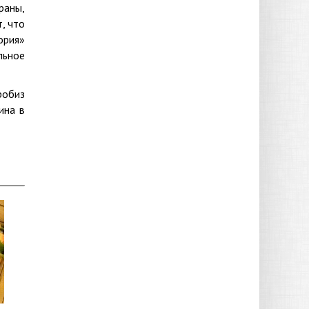
раны,
, что
ория»
льное
робиз
ина в