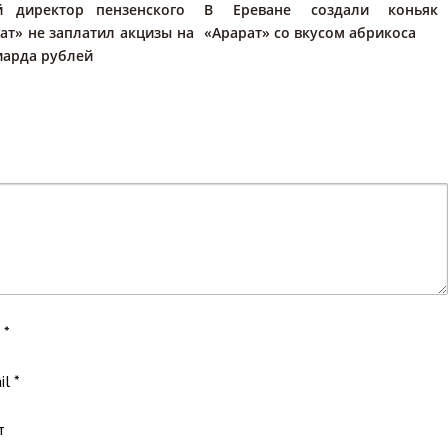
 директор пензенского
В Ереване создали коньяк
ат» не заплатил акцизы на
«Арарат» со вкусом абрикоса
иарда рублей
*
il
*
т