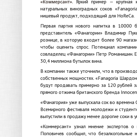
. Яркий пример — крупная 
«Коммерсант»
натуральных виноградных соков «Fanagori
нишевый продукт, подходящий для HoReCa.
Первая партия нового напитка в 10000 
представитель «Фанагории» Владимир Пуки
рознице, в которую входит более 90 магази
чтобы оценить спрос. Потенциал компани
совладелец «Фанагории» Петр Романишин. Е
30,4 миллиона бутылок вина.
В компании также уточнили, что в производ
собственных мощностях. «Fanagoria Шардоне
будут продавать примерно за 120 рублей за
прямого отжима британского бренда Innocent
«Фанагория» уже выпускала сок во времена 
Всемирного фестиваля молодежи и студенто
выпустили в продажу менее дорогие соки в у
«Коммерсант» узнал мнение экспертов о 
Поповичев сообщил, что безалкогольные 