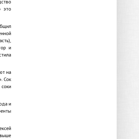
дство
о это
общил
енной
сть),
тор и
стила
ют на
. Сок
 соки
ода и
ренты
ексей
 выше