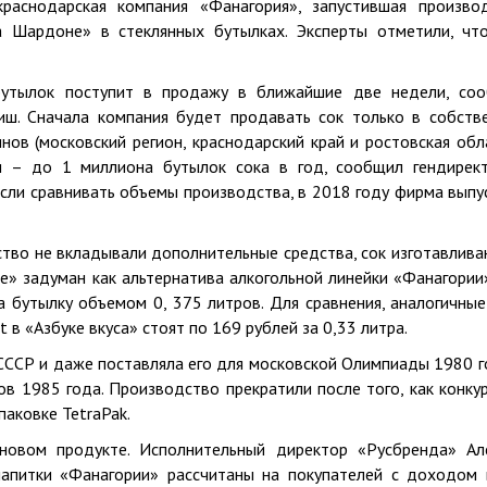
краснодарская компания «Фанагория», запустившая произво
a Шардоне» в стеклянных бутылках. Эксперты отметили, чт
бутылок поступит в продажу в ближайшие две недели, со
ш. Сначала компания будет продавать сок только в собств
нов (московский регион, краснодарский край и ростовская обла
и – до 1 миллиона бутылок сока в год, сообщил гендирек
сли сравнивать объемы производства, в 2018 году фирма выпу
ство не вкладывали дополнительные средства, сок изготавлива
» задуман как альтернатива алкогольной линейки «Фанагории»
 бутылку объемом 0, 375 литров. Для сравнения, аналогичные
 в «Азбуке вкуса» стоят по 169 рублей за 0,33 литра.
СССР и даже поставляла его для московской Олимпиады 1980 г
в 1985 года. Производство прекратили после того, как конку
паковке TetraPak.
новом продукте. Исполнительный директор «Русбренда» Ал
напитки «Фанагории» рассчитаны на покупателей с доходом