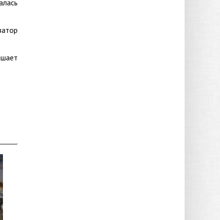
алась
затор
ышает