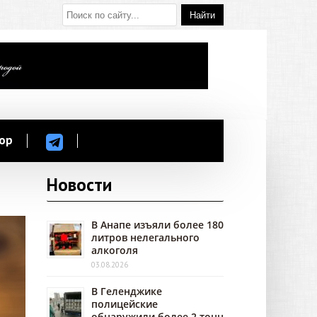
ор
Новости
В Анапе изъяли более 180
литров нелегального
алкоголя
03.08.2026
В Геленджике
полицейские
обнаружили более 2 тонн