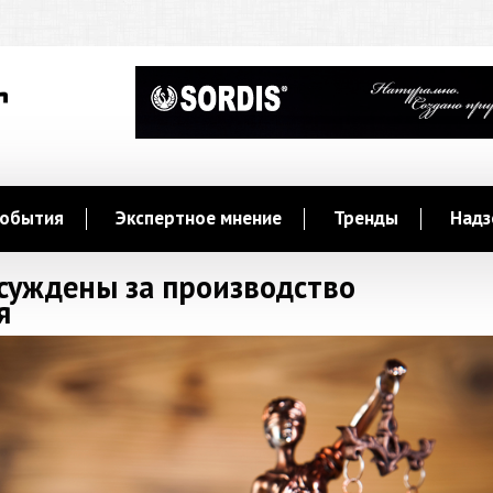
обытия
Экспертное мнение
Тренды
Надз
суждены за производство
я