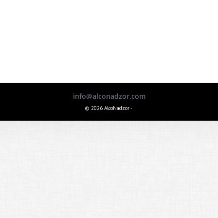
info@alconadzor.com
© 2026 AlcoNadzor -