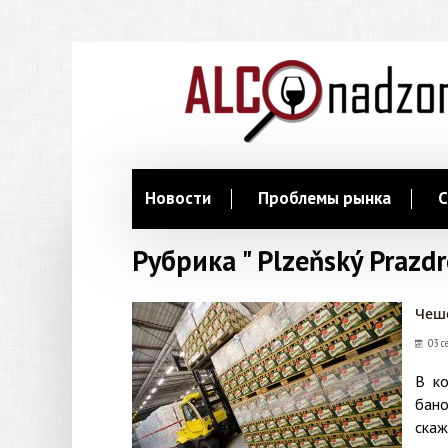
Новости
Проблемы рынка
С
Рубрика " Plzeňský Prazdr
Чешс
03 с
В ко
бано
скаж