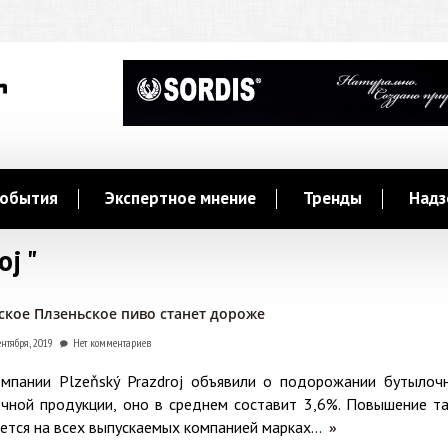
обытия
Экспертное мнение
Тренды
Надз
oj "
кое Плзеньское пиво станет дороже
ентября, 2019
Нет комментариев
мпании Plzeňský Prazdroj объявили о подорожании бутылоч
чной продукции, оно в среднем составит 3,6%. Повышение т
ется на всех выпускаемых компанией марках...
»