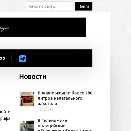
ор
Новости
В Анапе изъяли более 180
литров нелегального
алкоголя
03.08.2026
ной и
арифа
В Геленджике
полицейские
обнаружили более 2 тонн