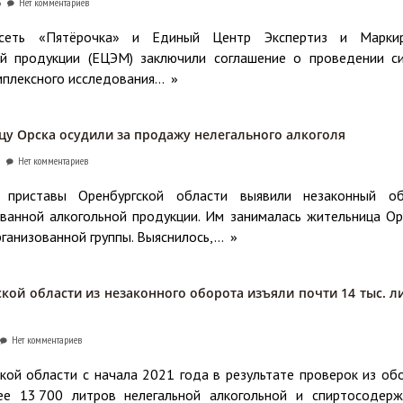
3
Нет комментариев
 сеть «Пятёрочка» и Единый Центр Экспертиз и Марки
ой продукции (ЕЦЭМ) заключили соглашение о проведении с
плексного исследования...
»
у Орска осудили за продажу нелегального алкоголя
Нет комментариев
 приставы Оренбургской области выявили незаконный о
ванной алкогольной продукции. Им занималась жительница Ор
ганизованной группы. Выяснилось,...
»
кой области из незаконного оборота изъяли почти 14 тыс. л
Нет комментариев
кой области с начала 2021 года в результате проверок из об
ее 13 700 литров нелегальной алкогольной и спиртосодер