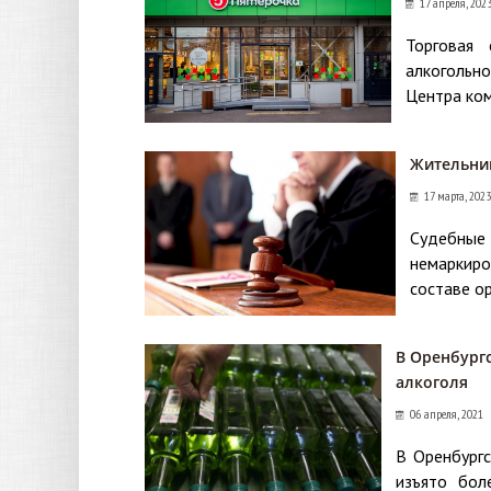
17 апреля, 202
Торговая
алкогольн
Центра ком
Жительниц
17 марта, 2023
Судебные
немаркиро
составе ор
В Оренбургс
алкоголя
06 апреля, 2021
В Оренбургс
изъято бол