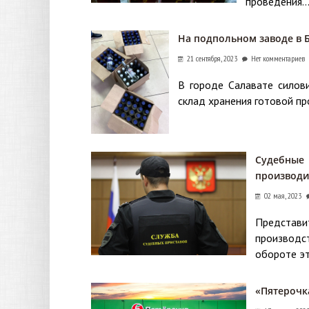
проведения..
На подпольном заводе в 
21 сентября, 2023
Нет комментариев
В городе Салавате силов
склад хранения готовой пр
Судебные
производи
02 мая, 2023
Представи
производст
обороте эт
«Пятерочк