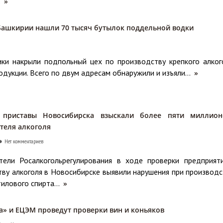
.
»
Башкирии нашли 70 тысяч бутылок поддельной водки
ики накрыли подпольный цех по производству крепкого алког
одукции. Всего по двум адресам обнаружили и изъяли...
»
 приставы Новосибирска взыскали более пяти миллион
теля алкоголя
Нет комментариев
тели Росалкогольрегулирования в ходе проверки предприят
ву алкоголя в Новосибирске выявили нарушения при производс
илового спирта...
»
а» и ЕЦЭМ проведут проверки вин и коньяков