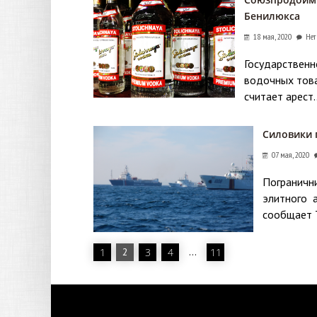
Бенилюкса
18 мая, 2020
Нет
Государствен
водочных това
считает арест.
Силовики 
07 мая, 2020
Погранични
элитного 
сообщает Т
1
2
3
4
…
11