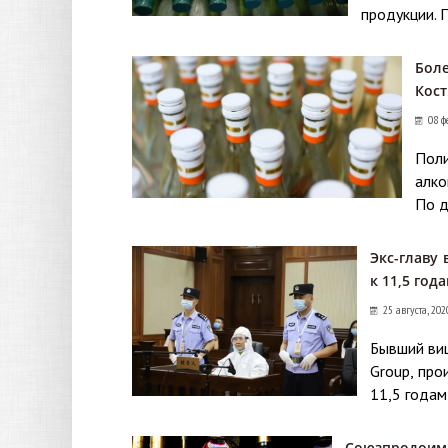
продукции. 
Боле
Кост
08 ф
Поли
алко
По д
Экс-главу
к 11,5 год
25 августа, 202
Бывший ви
Group, про
11,5 годам
Союзпродоим