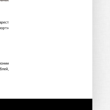
арест
порт»
понии
блей,