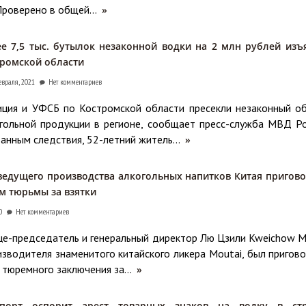
Проверено в общей...
»
е 7,5 тыс. бутылок незаконной водки на 2 млн рублей изъ
ромской области
евраля, 2021
Нет комментариев
ция и УФСБ по Костромской области пресекли незаконный о
гольной продукции в регионе, сообщает пресс-служба МВД Ро
анным следствия, 52-летний житель...
»
 ведущего производства алкогольных напитков Китая пригов
ам тюрьмы за взятки
0
Нет комментариев
це-председатель и генеральный директор Лю Цзили Kweichow M
изводителя знаменитого китайского ликера Moutai, был пригово
 тюремного заключения за...
»
порт оспорит арест товарных знаков на водку в стр