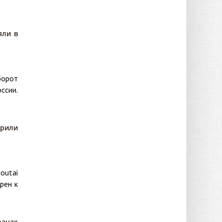
яли в
борот
ссии.
орили
outai
рен к
анах