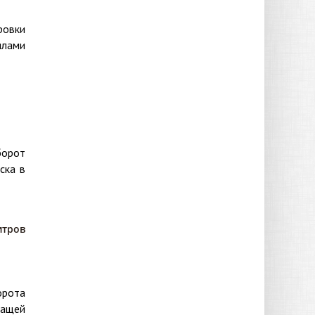
ровки
илами
борот
ска в
итров
орота
жащей