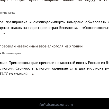
 комментариев
ное предприятие «Союзплодоимпорт» намерено обжаловать 
рных знаков на территории стран Бенилюкса. — «Союзплодоим
..
»
пресекли незаконный ввоз алкоголя из Японии
Нет комментариев
ки в Приморском крае пресекли незаконный ввоз в Россию из Я
алкоголя. Стоимость алкоголя оценивается в два миллиона ру
АСС со ссылкой...
»
info@alconadzor.com