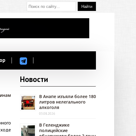
ор
Новости
зинам
В Анапе изъяли более 180
литров нелегального
алкоголя
03.08.2026
нного
В Геленджике
 ходе
полицейские
обнаружили более 2 тонн